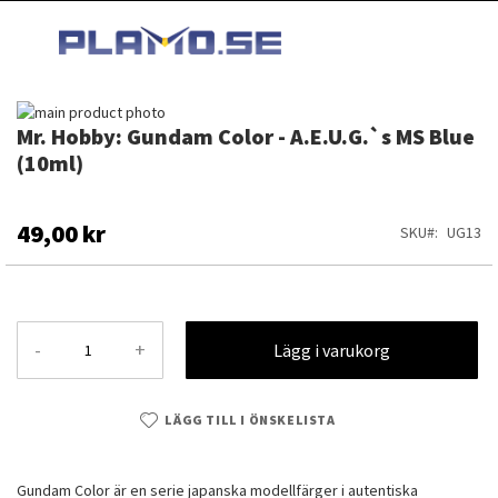
HOPPA
MI
TILL
SEARCH
INNEHÅLLET
Hoppa
Mr. Hobby: Gundam Color - A.E.U.G.`s MS Blue
till
Hoppa
slutet
till
(10ml)
av
början
bildgalleriet
av
bildgalleriet
49,00 kr
SKU
UG13
-
+
Lägg i varukorg
LÄGG TILL I ÖNSKELISTA
Mr. Hobby: Gundam Color - A.E.U.G.`s MS Blue (10ml)
Gundam Color är en serie japanska modellfärger i autentiska