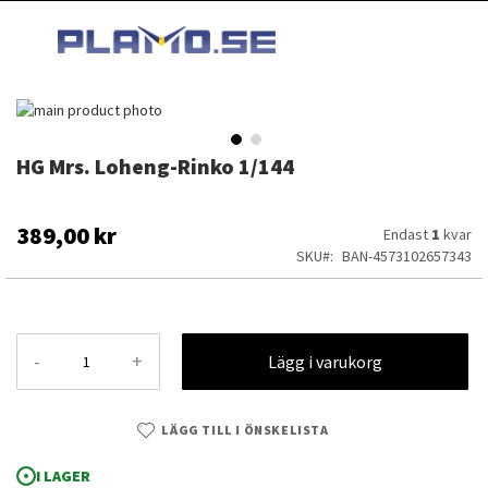
HOPPA
MI
TILL
SEARCH
INNEHÅLLET
Hoppa
till
slutet
HG Mrs. Loheng-Rinko 1/144
Hoppa
av
till
bildgalleriet
början
av
389,00 kr
Endast
1
kvar
bildgalleriet
SKU
BAN-4573102657343
-
+
Lägg i varukorg
LÄGG TILL I ÖNSKELISTA
HG Mrs. Loheng-Rinko 1/144
I LAGER