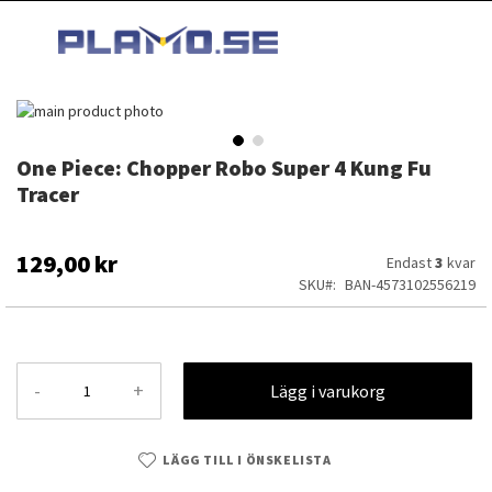
HOPPA
MI
TILL
SEARCH
INNEHÅLLET
Hoppa
till
slutet
One Piece: Chopper Robo Super 4 Kung Fu
Hoppa
av
till
Tracer
bildgalleriet
början
av
bildgalleriet
129,00 kr
Endast
3
kvar
SKU
BAN-4573102556219
-
+
Lägg i varukorg
LÄGG TILL I ÖNSKELISTA
One Piece: Chopper Robo Super 4 Kung Fu Tracer