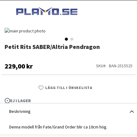
HOPPA
MI
TILL
SEARCH
INNEHÅLLET
Hoppa
till
slutet
Petit Rits SABER/Altria Pendragon
Hoppa
av
till
bildgalleriet
början
av
229,00 kr
SKU
BAN-2515525
bildgalleriet
LÄGG TILL I ÖNSKELISTA
EJ I LAGER
Beskrivning
Denna modell från Fate/Grand Order blir ca 10cm hög.
Petit Rits SABER/Altria Pendragon