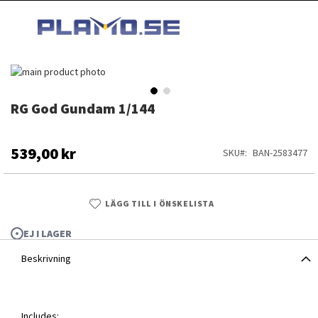
HOPPA
MI
TILL
SEARCH
INNEHÅLLET
Hoppa
till
slutet
RG God Gundam 1/144
Hoppa
av
till
bildgalleriet
början
av
539,00 kr
SKU
BAN-2583477
bildgalleriet
LÄGG TILL I ÖNSKELISTA
EJ I LAGER
Beskrivning
RG God Gundam 1/144
Includes: