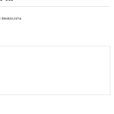
 I ÖNSKELISTA
RG Gundam Astray Gold Frame Amatsu Mina 1/144