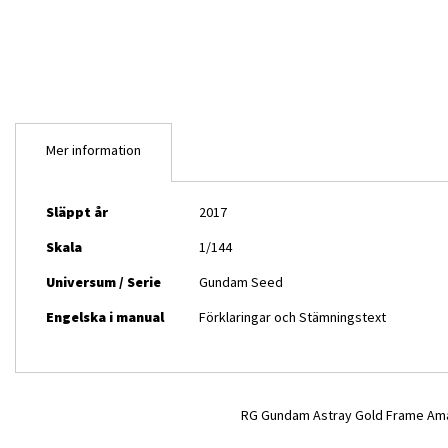
bildgalleriet
Mer information
Mer
Släppt år
2017
information
Skala
1/144
Universum / Serie
Gundam Seed
Engelska i manual
Förklaringar och Stämningstext
RG Gundam Astray Gold Frame Ama