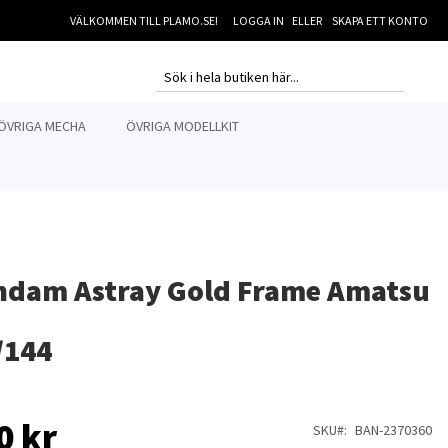
VÄLKOMMEN TILL PLAMO.SE!
LOGGA IN
SKAPA ETT KONTO
MI
SEARCH
SEARCH
ÖVRIGA MECHA
ÖVRIGA MODELLKIT
dam Astray Gold Frame Amatsu
/144
0 kr
SKU
BAN-2370360