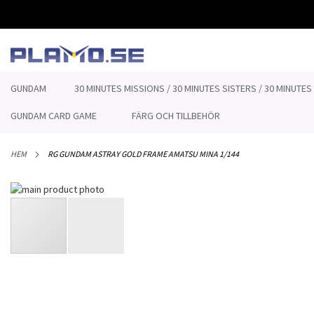
HOPPA
TILL
INNEHÅLLET
GUNDAM
30 MINUTES MISSIONS / 30 MINUTES SISTERS / 30 MINUTES
GUNDAM CARD GAME
FÄRG OCH TILLBEHÖR
HEM
RG GUNDAM ASTRAY GOLD FRAME AMATSU MINA 1/144
Hoppa
till
slutet
av
bildgalleriet
Hoppa
till
början
av