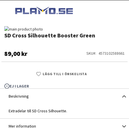
HOPPA
MI
TILL
SEARCH
INNEHÅLLET
Hoppa
SD Cross Silhouette Booster Green
till
Hoppa
slutet
till
av
början
bildgalleriet
av
89,00 kr
SKU
4573102588661
bildgalleriet
LÄGG TILL I ÖNSKELISTA
EJ I LAGER
Beskrivning
Extradelar till SD Cross Silhouette.
SD Cross Silhouette Booster Green
Mer information