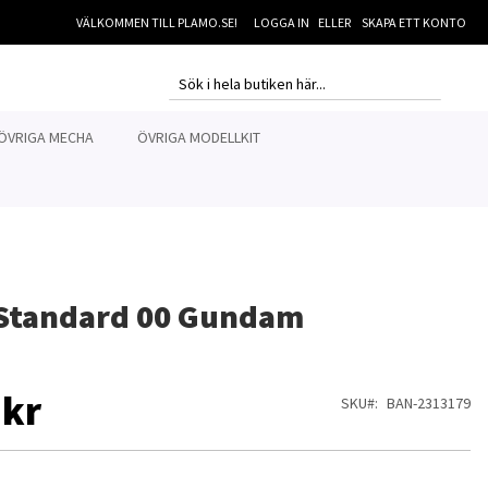
VÄLKOMMEN TILL PLAMO.SE!
LOGGA IN
SKAPA ETT KONTO
MI
SEARCH
SEARCH
ÖVRIGA MECHA
ÖVRIGA MODELLKIT
-Standard 00 Gundam
 kr
SKU
BAN-2313179