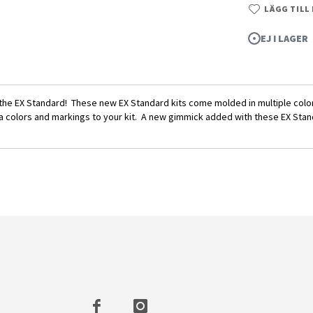
LÄGG TILL
EJ I LAGER
he EX Standard! These new EX Standard kits come molded in multiple colors
tra colors and markings to your kit. A new gimmick added with these EX Stan
ndam