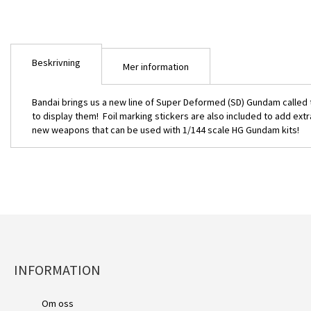
Beskrivning
Mer information
Bandai brings us a new line of Super Deformed (SD) Gundam called t
to display them! Foil marking stickers are also included to add ex
new weapons that can be used with 1/144 scale HG Gundam kits!
INFORMATION
SD EX-Standard 00 Gu
Om oss