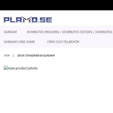
HOPPA
TILL
INNEHÅLLET
GUNDAM
30 MINUTES MISSIONS / 30 MINUTES SISTERS / 30 MINUTES
GUNDAM CARD GAME
FÄRG OCH TILLBEHÖR
HEM
SD EX-STANDARD 00 GUNDAM
Hoppa
till
Hoppa
slutet
till
av
början
bildgalleriet
av
bildgalleriet