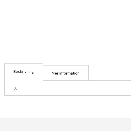
Beskrivning
Mer information
05
SD Sangoku Soketsuden Huang Zhon