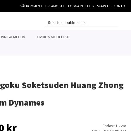
VÄLKOMMEN TILL PLAMO.SE!
LOGGA IN
SKAPA ETT KONTO
MI
SEARCH
SEARCH
ÖVRIGA MECHA
ÖVRIGA MODELLKIT
ngoku Soketsuden Huang Zhong
m Dynames
0 kr
Endast
1
kvar