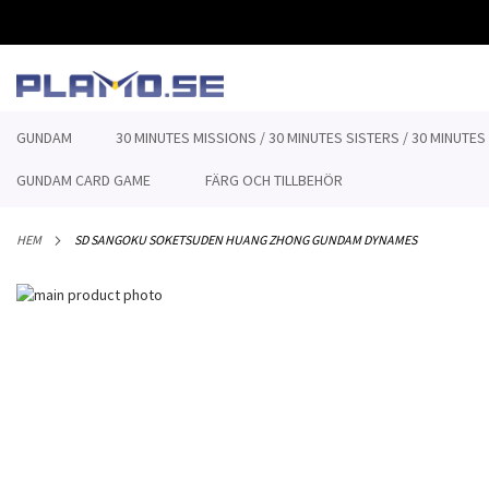
HOPPA
TILL
INNEHÅLLET
GUNDAM
30 MINUTES MISSIONS / 30 MINUTES SISTERS / 30 MINUTES
GUNDAM CARD GAME
FÄRG OCH TILLBEHÖR
HEM
SD SANGOKU SOKETSUDEN HUANG ZHONG GUNDAM DYNAMES
Hoppa
till
Hoppa
slutet
till
av
början
bildgalleriet
av
bildgalleriet