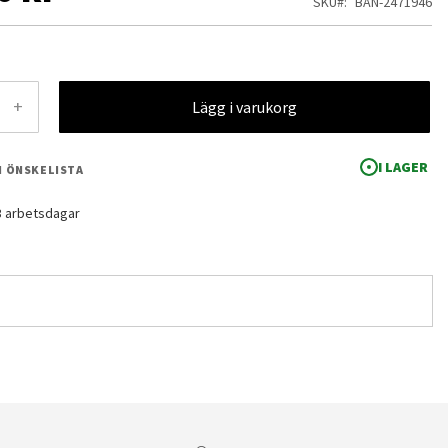
SKU
BAN-2471946
+
Lägg i varukorg
I LAGER
 I ÖNSKELISTA
-3 arbetsdagar