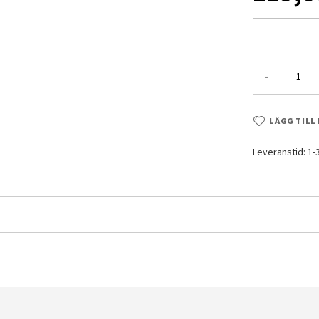
-
LÄGG TILL
Leveranstid: 1
g Gundam Dynames