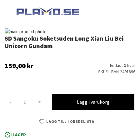
HOPPA
MI
TILL
SEARCH
INNEHÅLLET
Hoppa
SD Sangoku Soketsuden Long Xian Liu Bei
till
Hoppa
slutet
till
Unicorn Gundam
av
början
bildgalleriet
av
bildgalleriet
159,00 kr
Endast
1
kvar
SKU
BAN-2491896
-
+
Lägg i varukorg
LÄGG TILL I ÖNSKELISTA
SD Sangoku Soketsuden Long Xian Liu Bei Unicorn Gundam
I LAGER