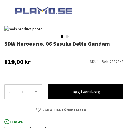
HOPPA
MI
TILL
SEARCH
INNEHÅLLET
Hoppa
till
slutet
SDW Heroes no. 06 Sasuke Delta Gundam
Hoppa
av
till
bildgalleriet
början
av
119,00 kr
SKU
BAN-2552545
bildgalleriet
-
+
Lägg i varukorg
LÄGG TILL I ÖNSKELISTA
I LAGER
SDW Heroes no. 06 Sasuke Delta Gundam