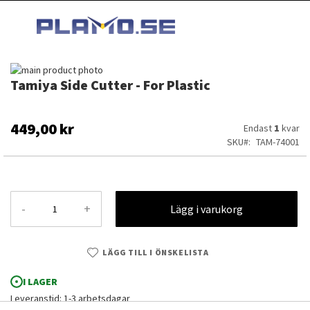
HOPPA
MI
TILL
SEARCH
INNEHÅLLET
Hoppa
Tamiya Side Cutter - For Plastic
till
Hoppa
slutet
till
av
början
bildgalleriet
av
449,00 kr
Endast
1
kvar
bildgalleriet
SKU
TAM-74001
-
+
Lägg i varukorg
LÄGG TILL I ÖNSKELISTA
I LAGER
Tamiya Side Cutter - For Plastic
Leveranstid: 1-3 arbetsdagar