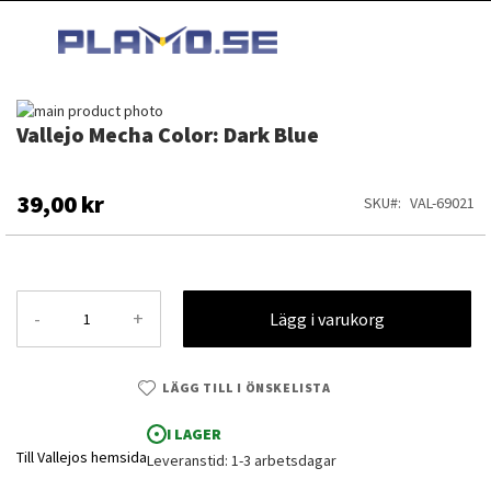
HOPPA
MI
TILL
SEARCH
INNEHÅLLET
Hoppa
Vallejo Mecha Color: Dark Blue
till
Hoppa
slutet
till
av
början
bildgalleriet
av
39,00 kr
SKU
VAL-69021
bildgalleriet
-
+
Lägg i varukorg
LÄGG TILL I ÖNSKELISTA
I LAGER
Till Vallejos hemsida
Leveranstid: 1-3 arbetsdagar
Vallejo Mecha Color: Dark Blue