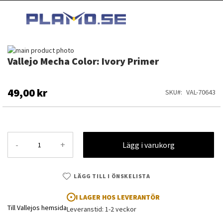
HOPPA
MI
TILL
SEARCH
INNEHÅLLET
Hoppa
Vallejo Mecha Color: Ivory Primer
till
Hoppa
slutet
till
av
början
bildgalleriet
av
49,00 kr
SKU
VAL-70643
bildgalleriet
-
+
Lägg i varukorg
LÄGG TILL I ÖNSKELISTA
I LAGER HOS LEVERANTÖR
Till Vallejos hemsida
Leveranstid: 1-2 veckor
Vallejo Mecha Color: Ivory Primer