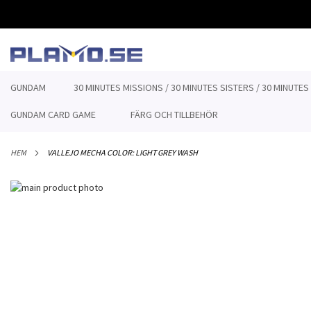
HOPPA
TILL
INNEHÅLLET
GUNDAM
30 MINUTES MISSIONS / 30 MINUTES SISTERS / 30 MINUTES
GUNDAM CARD GAME
FÄRG OCH TILLBEHÖR
HEM
VALLEJO MECHA COLOR: LIGHT GREY WASH
Hoppa
till
Hoppa
slutet
till
av
början
bildgalleriet
av
bildgalleriet