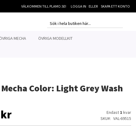
VÄLKOMMEN TILL PLAMO.SE!
LOGGA IN
SKAPA ETT KONTO
MI
SEARCH
SEARCH
ÖVRIGA MECHA
ÖVRIGA MODELLKIT
o Mecha Color: Light Grey Wash
 kr
Endast
1
kvar
SKU
VAL-69515