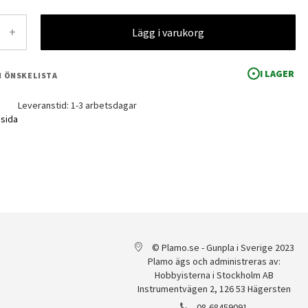
+
Lägg i varukorg
I LAGER
 I ÖNSKELISTA
Leveranstid: 1-3 arbetsdagar
msida
© Plamo.se - Gunpla i Sverige 2023
Plamo ägs och administreras av:
Hobbyisterna i Stockholm AB
Instrumentvägen 2, 126 53 Hägersten
08-68459091