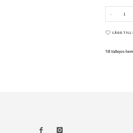
-
LÄGG TILL
Till Vallejos he
Grey Wash