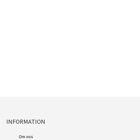
INFORMATION
Vallejo Mecha Color: Light 
Om oss