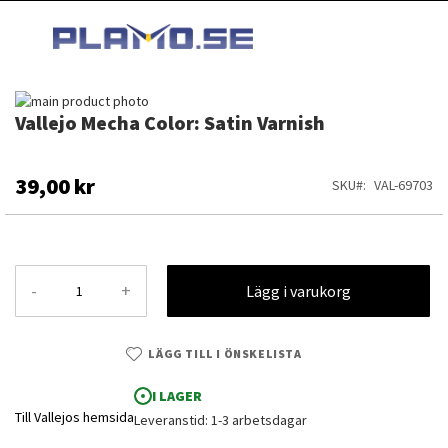
HOPPA
MI
TILL
SEARCH
INNEHÅLLET
Hoppa
Vallejo Mecha Color: Satin Varnish
till
Hoppa
slutet
till
av
början
bildgalleriet
av
39,00 kr
SKU
VAL-69703
bildgalleriet
-
+
Lägg i varukorg
LÄGG TILL I ÖNSKELISTA
I LAGER
Till Vallejos hemsida
Leveranstid: 1-3 arbetsdagar
Vallejo Mecha Color: Satin Varnish