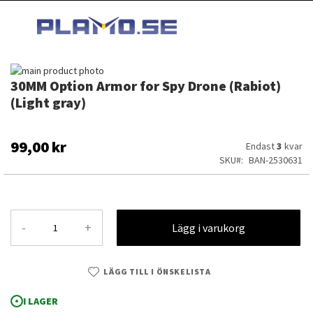
HOPPA
MI
TILL
SEARCH
INNEHÅLLET
Hoppa
30MM Option Armor for Spy Drone (Rabiot)
till
Hoppa
slutet
till
(Light gray)
av
början
bildgalleriet
av
bildgalleriet
99,00 kr
Endast
3
kvar
SKU
BAN-2530631
-
+
Lägg i varukorg
LÄGG TILL I ÖNSKELISTA
30MM Option Armor for Spy Drone (Rabiot) (Light gray)
I LAGER