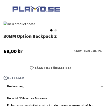
HOPPA
MI
TILL
SEARCH
INNEHÅLLET
Hoppa
till
slutet
30MM Option Backpack 2
Hoppa
av
till
bildgalleriet
början
av
69,00 kr
SKU
BAN-2487797
bildgalleriet
LÄGG TILL I ÖNSKELISTA
EJ I LAGER
Beskrivning
Delar till 30 Minutes Missions.
30MM Option Backpack 2
En bild visar innehållet i detta kit, de övriga är exempel på hur