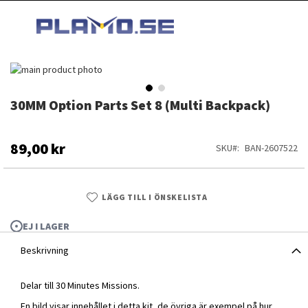
HOPPA
MI
TILL
SEARCH
INNEHÅLLET
Hoppa
till
slutet
30MM Option Parts Set 8 (Multi Backpack)
Hoppa
av
till
bildgalleriet
början
av
89,00 kr
SKU
BAN-2607522
bildgalleriet
LÄGG TILL I ÖNSKELISTA
EJ I LAGER
Beskrivning
Delar till 30 Minutes Missions.
30MM Option Parts Set 8 (Multi Backpack)
En bild visar innehållet i detta kit, de övriga är exempel på hur