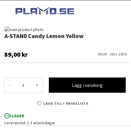
HOPPA
MI
TILL
SEARCH
INNEHÅLLET
Hoppa
A-STAND Candy Lemon Yellow
till
Hoppa
slutet
till
av
början
bildgalleriet
av
89,00 kr
SKU
AMJ-2454
bildgalleriet
-
+
Lägg i varukorg
LÄGG TILL I ÖNSKELISTA
I LAGER
Leveranstid: 1-3 arbetsdagar
A-STAND Candy Lemon Yellow