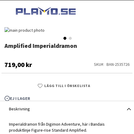
HOPPA
MI
TILL
SEARCH
INNEHÅLLET
Hoppa
till
slutet
Amplified Imperialdramon
Hoppa
av
till
bildgalleriet
början
av
719,00 kr
SKU
BAN-2535726
bildgalleriet
LÄGG TILL I ÖNSKELISTA
EJ I LAGER
Beskrivning
Imperialdramon från Digimon Adventure, här i Bandais
Amplified Imperialdramon
produktlinje Figure-rise Standard Amplified.