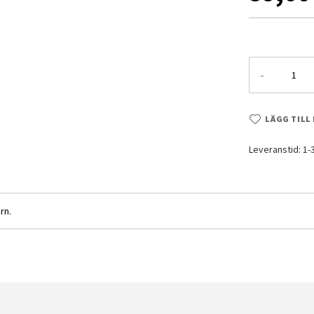
-
LÄGG TILL
Leveranstid: 1
rn.
shee Norn 1/144