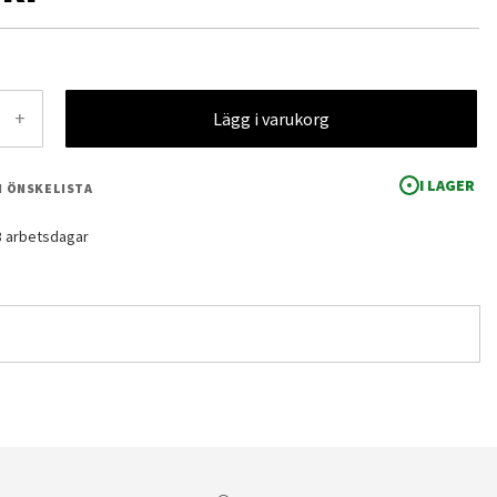
+
Lägg i varukorg
I LAGER
 I ÖNSKELISTA
-3 arbetsdagar