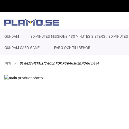
HOPPA
TILL
INNEHÅLLET
GUNDAM
30 MINUTES MISSIONS / 30 MINUTES SISTERS / 30 MINUTES
GUNDAM CARD GAME
FÄRG OCH TILLBEHÖR
HEM
DL RG23 METALLIC GOLD FÖR RG BANSHEE NORN 1/144
Hoppa
till
Hoppa
slutet
till
av
början
bildgalleriet
av
bildgalleriet