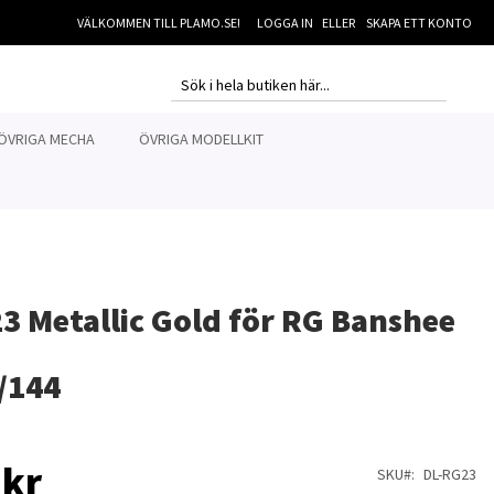
VÄLKOMMEN TILL PLAMO.SE!
LOGGA IN
SKAPA ETT KONTO
MI
SEARCH
SEARCH
ÖVRIGA MECHA
ÖVRIGA MODELLKIT
3 Metallic Gold för RG Banshee
/144
 kr
SKU
DL-RG23