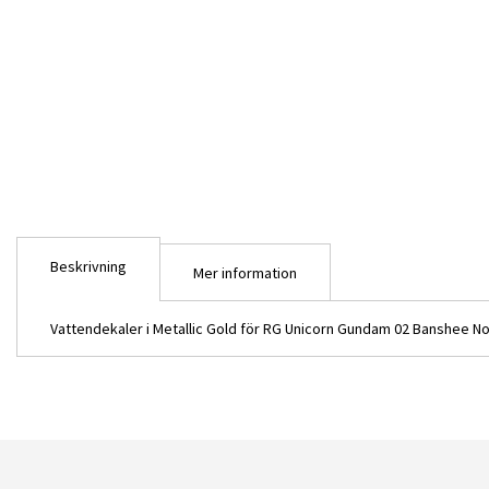
Beskrivning
Mer information
Vattendekaler i Metallic Gold för RG Unicorn Gundam 02 Banshee No
DL RG23 Metallic Gold för RG Ban