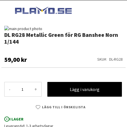
HOPPA
MI
TILL
SEARCH
INNEHÅLLET
Hoppa
DL RG28 Metallic Green för RG Banshee Norn
till
Hoppa
slutet
till
1/144
av
början
bildgalleriet
av
bildgalleriet
59,00 kr
SKU
DL-RG28
-
+
Lägg i varukorg
LÄGG TILL I ÖNSKELISTA
I LAGER
DL RG28 Metallic Green för RG Banshee Norn 1/144
Leveranstid: 1-3 arbetsdagar