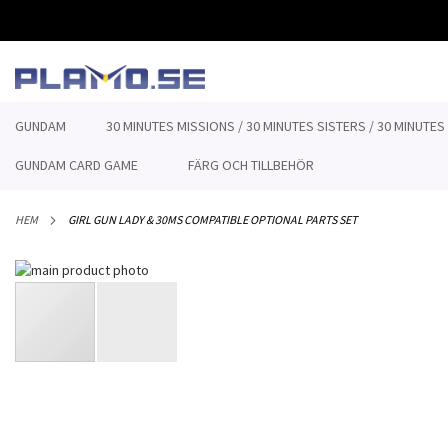
HOPPA
TILL
INNEHÅLLET
GUNDAM
30 MINUTES MISSIONS / 30 MINUTES SISTERS / 30 MINUTES
GUNDAM CARD GAME
FÄRG OCH TILLBEHÖR
HEM
GIRL GUN LADY & 30MS COMPATIBLE OPTIONAL PARTS SET
Hoppa
till
slutet
av
bildgalleriet
Hoppa
till
början
av