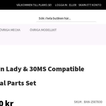
VÄLKOMMEN TILL PLAMO.SE!
LOGGA IN
SKAPA ETT KONTO
MI
SEARCH
SEARCH
ÖVRIGA MECHA
ÖVRIGA MODELLKIT
un Lady & 30MS Compatible
al Parts Set
0 kr
SKU
BAN-2587830