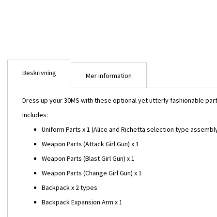
bildgalleriet
Beskrivning
Mer information
Dress up your 30MS with these optional yet utterly fashionable par
Includes:
Uniform Parts x 1 (Alice and Richetta selection type assembl
Weapon Parts (Attack Girl Gun) x 1
Weapon Parts (Blast Girl Gun) x 1
Weapon Parts (Change Girl Gun) x 1
Backpack x 2 types
Girl Gun Lady & 30MS Compatible Op
Backpack Expansion Arm x 1