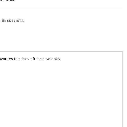
 I ÖNSKELISTA
avorites to achieve fresh new looks.
Girl Gun Lady & 30MS Compatible Optional Parts Set