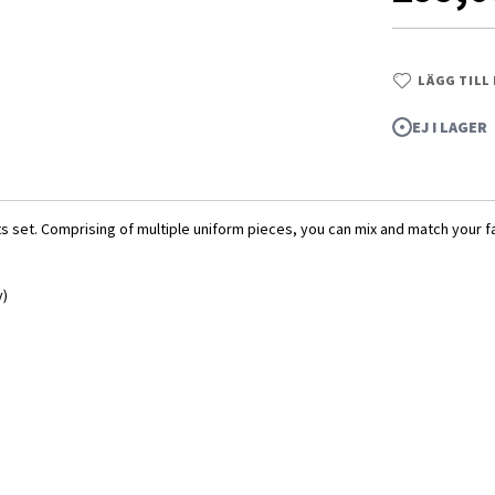
LÄGG TILL
EJ I LAGER
ts set. Comprising of multiple uniform pieces, you can mix and match your f
y)
tional Parts Set