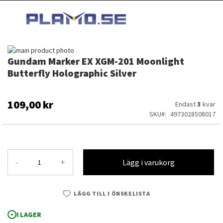
HOPPA
MI
TILL
SEARCH
INNEHÅLLET
Hoppa
Gundam Marker EX XGM-201 Moonlight
till
Hoppa
slutet
till
Butterfly Holographic Silver
av
början
bildgalleriet
av
bildgalleriet
109,00 kr
Endast
3
kvar
SKU
4973028508017
-
+
Lägg i varukorg
LÄGG TILL I ÖNSKELISTA
Gundam Marker EX XGM-201 Moonlight Butterfly Holographic Silver
I LAGER