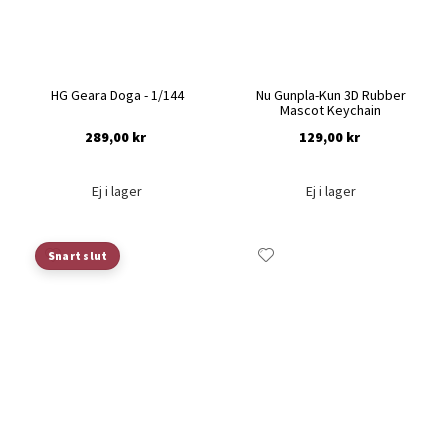
HG Geara Doga - 1/144
Nu Gunpla-Kun 3D Rubber
Mascot Keychain
289,00 kr
129,00 kr
Ej i lager
Ej i lager
Lägg
Lägg
Snart slut
till
till
i
i
önskelista
önskelista