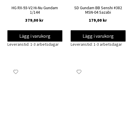
HG RX-93-V2 Hi-Nu Gundam
SD Gundam BB Senshi #382
1/144
MSN-04 Sazabi
379,00 kr
179,00 kr
Lägg i varukorg
Lägg i varukorg
Leveranstid: 1-3 arbetsdagar
Leveranstid: 1-3 arbetsdagar
Lägg
Lägg
till
till
i
i
önskelista
önskelista