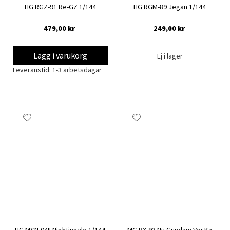
HG RGZ-91 Re-GZ 1/144
HG RGM-89 Jegan 1/144
479,00 kr
249,00 kr
Lägg i varukorg
Ej i lager
Leveranstid: 1-3 arbetsdagar
Lägg
Lägg
till
till
i
i
önskelista
önskelista