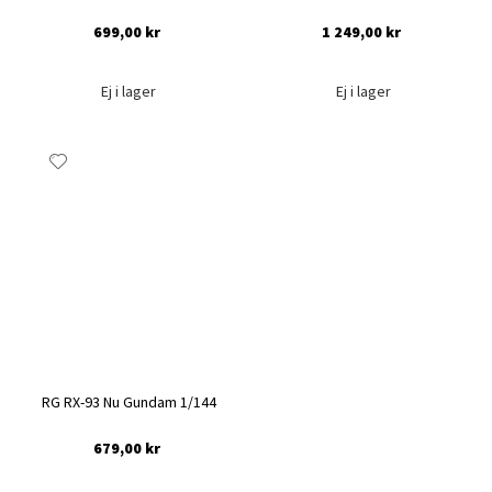
699,00 kr
1 249,00 kr
Ej i lager
Ej i lager
Lägg
till
i
önskelista
RG RX-93 Nu Gundam 1/144
679,00 kr