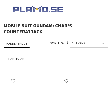
HOPPA
MI
TILL
SEARCH
INNEHÅLLET
MOBILE SUIT GUNDAM: CHAR'S
COUNTERATTACK
SORTERA PÅ
HANDLA ENLIGT
11
ARTIKLAR
Lägg
Lägg
till
till
i
i
önskelista
önskelista