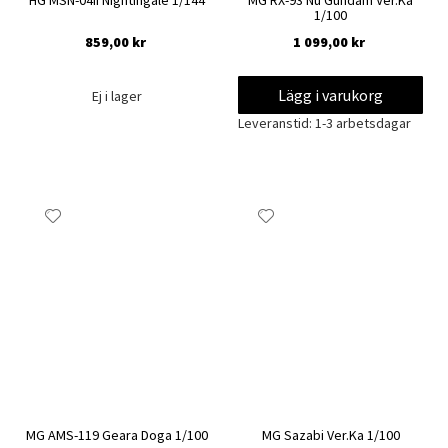
HG MSN-04II Nightingale 1/144
MG RX-93 Nu Gundam Ver.Ka
1/100
859,00 kr
1 099,00 kr
Lägg i varukorg
Ej i lager
Leveranstid: 1-3 arbetsdagar
Lägg
Lägg
till
till
i
i
önskelista
önskelista
MG AMS-119 Geara Doga 1/100
MG Sazabi Ver.Ka 1/100