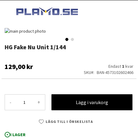
HOPPA
MI
TILL
SEARCH
INNEHÅLLET
Hoppa
till
slutet
HG Fake Nu Unit 1/144
Hoppa
av
till
bildgalleriet
början
av
129,00 kr
Endast
1
kvar
bildgalleriet
SKU
BAN-4573102602466
-
+
Lägg i varukorg
LÄGG TILL I ÖNSKELISTA
HG Fake Nu Unit 1/144
I LAGER