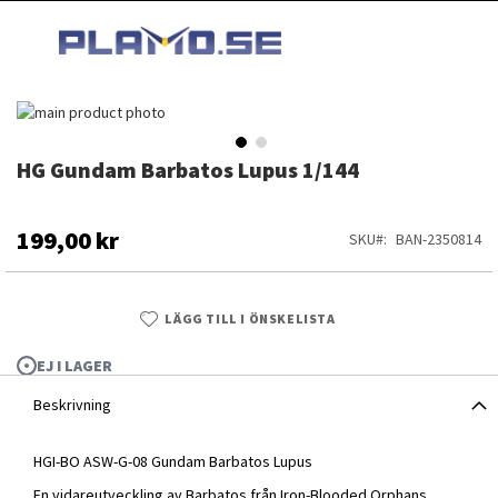
HOPPA
MI
TILL
SEARCH
INNEHÅLLET
Hoppa
till
slutet
HG Gundam Barbatos Lupus 1/144
Hoppa
av
till
bildgalleriet
början
av
199,00 kr
SKU
BAN-2350814
bildgalleriet
LÄGG TILL I ÖNSKELISTA
EJ I LAGER
Beskrivning
HGI-BO ASW-G-08 Gundam Barbatos Lupus
HG Gundam Barbatos Lupus 1/144
En vidareutveckling av Barbatos från Iron-Blooded Orphans.