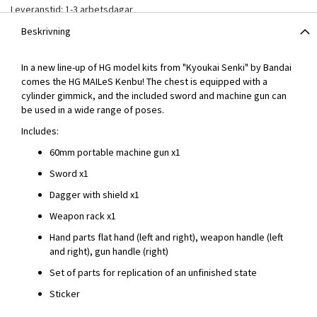
Leveranstid: 1-3 arbetsdagar
Beskrivning
In a new line-up of HG model kits from "Kyoukai Senki" by Bandai
comes the HG MAILeS Kenbu! The chest is equipped with a
cylinder gimmick, and the included sword and machine gun can
be used in a wide range of poses.
Includes:
60mm portable machine gun x1
Sword x1
Dagger with shield x1
Weapon rack x1
Hand parts flat hand (left and right), weapon handle (left
and right), gun handle (right)
Set of parts for replication of an unfinished state
Sticker