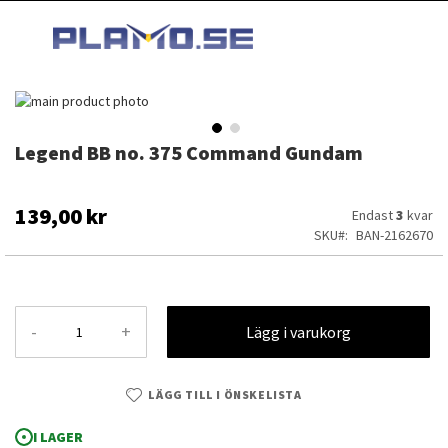
HOPPA
MI
TILL
SEARCH
INNEHÅLLET
Hoppa
till
slutet
Legend BB no. 375 Command Gundam
Hoppa
av
till
bildgalleriet
början
av
139,00 kr
Endast
3
kvar
bildgalleriet
SKU
BAN-2162670
-
+
Lägg i varukorg
LÄGG TILL I ÖNSKELISTA
Legend BB no. 375 Command Gundam
I LAGER