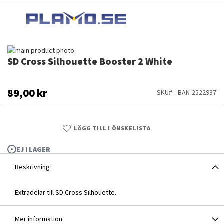
HOPPA
MI
TILL
SEARCH
INNEHÅLLET
Hoppa
SD Cross Silhouette Booster 2 White
till
Hoppa
slutet
till
av
början
bildgalleriet
av
89,00 kr
SKU
BAN-2522937
bildgalleriet
LÄGG TILL I ÖNSKELISTA
EJ I LAGER
Beskrivning
Extradelar till SD Cross Silhouette.
SD Cross Silhouette Booster 2 White
Mer information