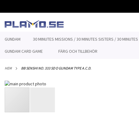
HOPPA
TILL
INNEHÅLLET
GUNDAM
30 MINUTES MISSIONS / 30 MINUTES SISTERS / 30 MINUTES
GUNDAM CARD GAME
FÄRG OCH TILLBEHÖR
HEM
BB SENSHI NO. 333 SD O GUNDAM TYPE A.C.D.
Hoppa
till
slutet
av
bildgalleriet
Hoppa
till
början
av