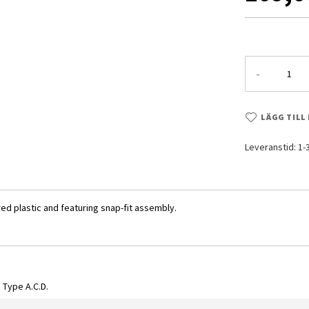
-
LÄGG TILL
Leveranstid: 1
ed plastic and featuring snap-fit assembly.
 Type A.C.D.