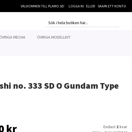
VÄLKOMMEN TILL PLAMO.SE!
LOGGA IN
SKAPA ETT KONTO
MI
SEARCH
SEARCH
ÖVRIGA MECHA
ÖVRIGA MODELLKIT
shi no. 333 SD O Gundam Type
0 kr
Endast
2
kvar