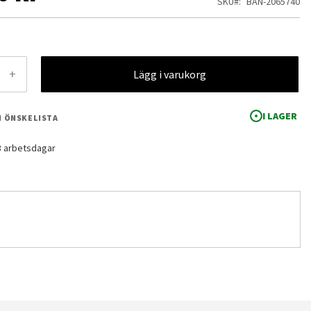
SKU
BAN-2065740
+
Lägg i varukorg
I LAGER
 I ÖNSKELISTA
-3 arbetsdagar
BB Senshi no. 333 SD O Gundam Type A.C.D.